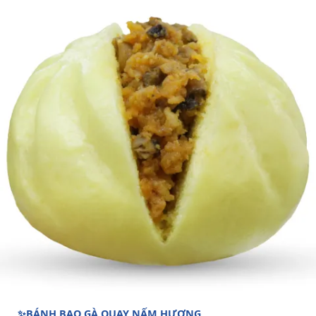
✨BÁNH BAO GÀ QUAY NẤM HƯƠNG