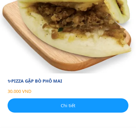
✨PIZZA GẬP BÒ PHÔ MAI
30.000 VND
Chi tiết