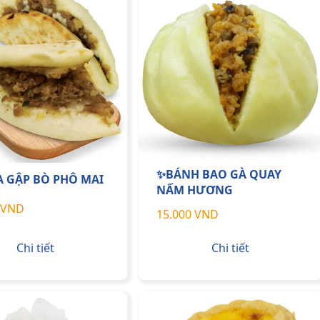
✨BÁNH BAO GÀ QUAY
A GẬP BÒ PHÔ MAI
NẤM HƯƠNG
 VND
15.000 VND
Chi tiết
Chi tiết