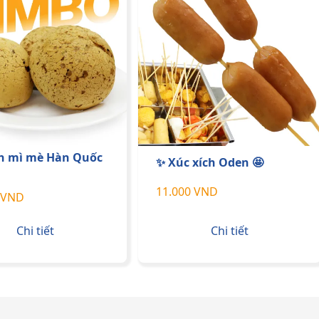
h mì mè Hàn Quốc
✨ Xúc xích Oden 🤩
11.000 VND
 VND
Chi tiết
Chi tiết