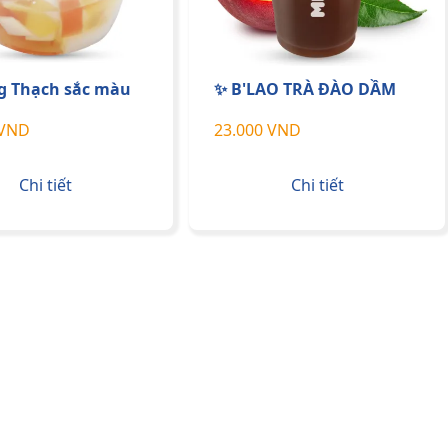
g Thạch sắc màu
✨ B'LAO TRÀ ĐÀO DẦM
 VND
23.000 VND
Chi tiết
Chi tiết