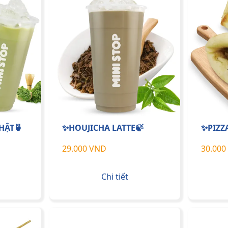
HẬT🍵
✨HOUJICHA LATTE🍃
✨PIZZ
29.000 VND
30.000
Chi tiết