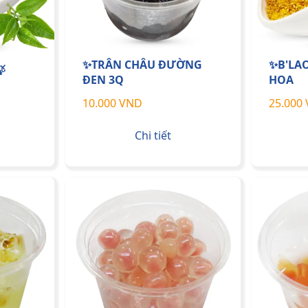
✨TRÂN CHÂU ĐƯỜNG
✨B'LA

ĐEN 3Q
HOA
10.000 VND
25.000
Chi tiết