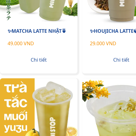
✨MATCHA LATTE NHẬT🍵
✨HOUJICHA LATTE
49.000 VND
29.000 VND
Chi tiết
Chi tiết