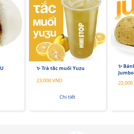
✨ Bán
ÍU
✨ Trà tắc muối Yuzu
Jumbo
23.000 VND
22.000
Chi tiết