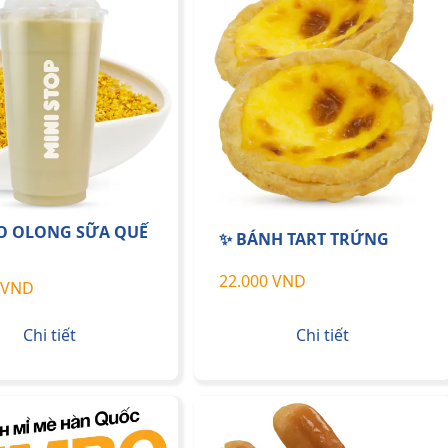
O OLONG SỮA QUẾ
✨ BÁNH TART TRỨNG
22.000 VND
 VND
Chi tiết
Chi tiết