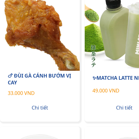
🍗 ĐÙI GÀ CÁNH BƯỚM VỊ
✨MATCHA LATTE N
CAY
49.000 VND
33.000 VND
Chi tiết
Chi tiết