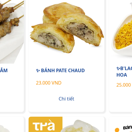
✨B'LA
NẮM
✨ BÁNH PATE CHAUD
HOA
23.000 VND
25.000
Chi tiết