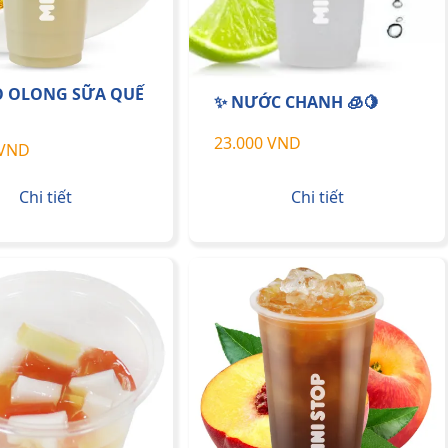
O OLONG SỮA QUẾ
✨ NƯỚC CHANH 🧊🍋
23.000 VND
 VND
Chi tiết
Chi tiết