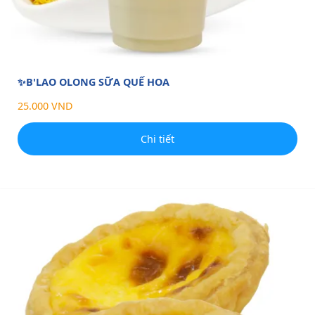
✨B'LAO OLONG SỮA QUẾ HOA
25.000 VND
Chi tiết