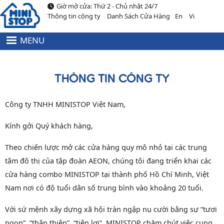
Giờ mở cửa: Thứ 2 - Chủ nhật 24/7
Nhảy đến nội dung
Thông tin công ty
Danh Sách Cửa Hàng
En
Vi
MENU
HEADER
MENU
TOP
THÔNG TIN CÔNG TY
Công ty TNHH MINISTOP Việt Nam,
Kính gởi Quý khách hàng,
Theo chiến lược mở các cửa hàng quy mô nhỏ tại các trung
tâm đô thị của tập đoàn AEON, chúng tôi đang triển khai các
cửa hàng combo MINISTOP tại thành phố Hồ Chí Minh, Việt
Nam nơi có độ tuổi dân số trung bình vào khoảng 20 tuổi.
Với sứ mệnh xây dựng xã hội tràn ngập nụ cười bằng sự “tươi
ngon”, “thân thiện”, “tiện lợi”, MINISTOP chăm chút việc cung