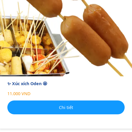
✨ Xúc xích Oden 🤩
11.000 VND
Chi tiết