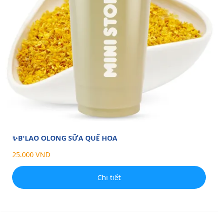
✨B'LAO OLONG SỮA QUẾ HOA
25.000 VND
Chi tiết