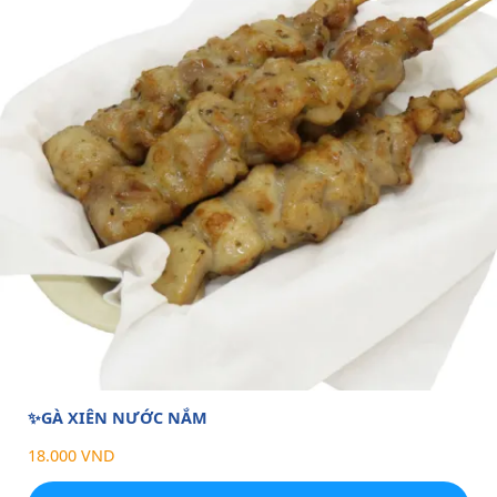
✨GÀ XIÊN NƯỚC NẮM
18.000 VND