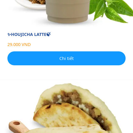
✨HOUJICHA LATTE🍃
29.000 VND
Chi tiết