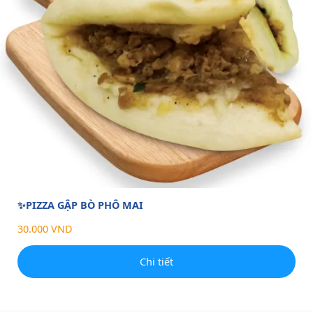
✨PIZZA GẬP BÒ PHÔ MAI
30.000 VND
Chi tiết