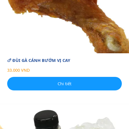
🍗 ĐÙI GÀ CÁNH BƯỚM VỊ CAY
33.000 VND
Chi tiết