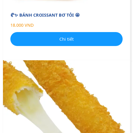
🥐✨ BÁNH CROISSANT BƠ TỎI 🤩
18.000 VND
Chi tiết