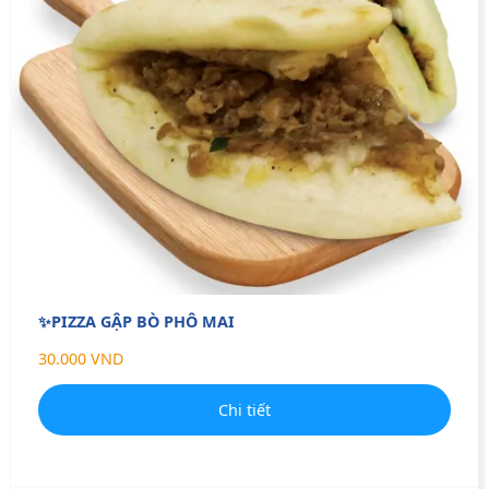
✨PIZZA GẬP BÒ PHÔ MAI
30.000 VND
Chi tiết