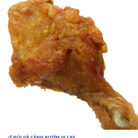
🍗 ĐÙI GÀ CÁNH BƯỚM VỊ CAY